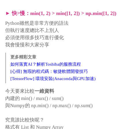
快>慢：min(1, 2) > min([1, 2]) > np.min([1, 2])
Python雖然是非常方便的語法
但執行速度總比不上別人
必須使用很多技巧進行優化
我會慢慢和大家分享
更多精彩文章
如何落實AI？解析Toshiba的服務流程
[心得] 無瑕的程式碼：敏捷軟體開發技巧
[TensorFlow] 環境安裝(Anaconda與GPU加速)
今天要來比較
一維資料
內建的 min() / max() / sum()
與Numpy的 np.min() / np.max() / np.sum()
究竟誰比較快呢？
格式有 List 和 Numpy Array