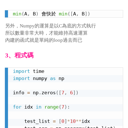
min
(
A
,
 B
)
 會快於 
min
(
[
A
,
 B
]
)
另外，Numpy的運算是以C為底的方式執行
所以數量非常大時，才能維持高速運算
內建的函式就是單純的loop過去而已
3、程式碼
import
import
 numpy 
as
 np

info 
=
 np
.
zeros
(
[
7
,
6
]
)
for
 idx 
in
range
(
7
)
:
    test_list 
=
[
0
]
*
10
**
idx
