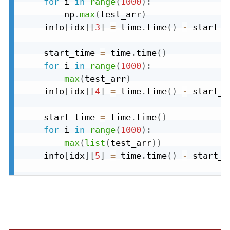
for
 i 
in
range
(
1000
)
:
        np
.
max
(
test_arr
)
    info
[
idx
]
[
3
]
=
 time
.
time
(
)
-
 start_ti
    start_time 
=
 time
.
time
(
)
for
 i 
in
range
(
1000
)
:
max
(
test_arr
)
    info
[
idx
]
[
4
]
=
 time
.
time
(
)
-
 start_ti
    start_time 
=
 time
.
time
(
)
for
 i 
in
range
(
1000
)
:
max
(
list
(
test_arr
)
)
    info
[
idx
]
[
5
]
=
 time
.
time
(
)
-
 start_ti