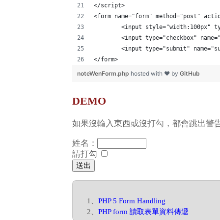
</script>
<form name="form" method="post" acti
	<input style="width:100px" t
	<input type="checkbox" name=
	<input type="submit" name="
</form>
noteWenForm.php
hosted with ❤ by
GitHub
DEMO
如果沒輸入東西或沒打勾，都會跳出警
姓名：
請打勾
1、
PHP 5 Form Handling
2、
PHP form 讀取表單資料傳遞