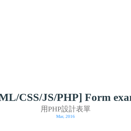
ML/CSS/JS/PHP]
Form exa
用PHP設計表單
Mar, 2016