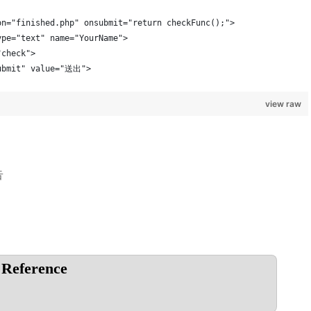
on="finished.php" onsubmit="return checkFunc();">
ype="text" name="YourName">
"check">
submit" value="送出">
view raw
告
Reference