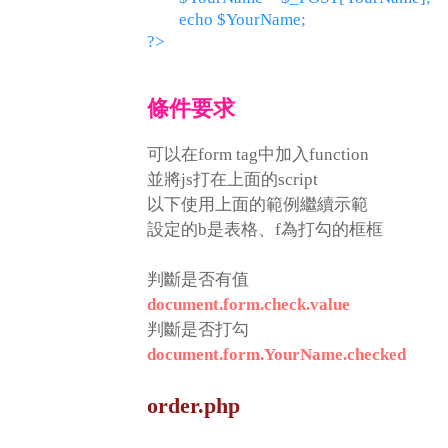
	echo $YourName;

條件要求
可以在form tag中加入function
並將js打在上面的script
以下使用上面的範例繼續示範
設定的b是表格、f為打勾的框框
判斷是否有值
document.form.check.value
判斷是否打勾
document.form.YourName.checked
order.php