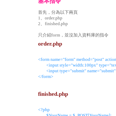
基本指令
首先，分為以下兩頁
1、order.php
2、finished.php
只介紹form，並沒加入資料庫的指令
order.php
<form name="form" method="post" action
	<input style="width:100px" type="text" name="YourName">

	<input type="submit" name="submit" value="送出">

finished.php
<?php

	$YourName = $_POST[YourName];
