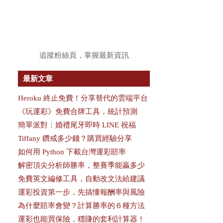
追蹤粉絲頁，掌握最新資訊
最新文章
Heroku 終止免費！分享替代的雲端平台
《玩運彩》免費合牌工具，統計預測
簡單派對：婚禮尾牙即時 LINE 祝福
Tiffany 鑽戒多少錢？購買經驗分享
如何用 Python 下載台灣運彩賠率
解密頂尖分析師勝率，整賽季能贏多少
免費英文編修工具，自動改文法給建議
運彩投資第一步，先搞懂報酬率與風險
為什麼賠率會變？計算勝率的６種方法
運彩也能買保險，穩賺的套利計算器！