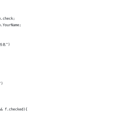
m.check;
m.YourName;
寫姓名")
			return false;						
")
			return false;					
 && f.checked){