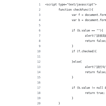
<script type="text/javascript">
	function checkFunc(){
		var f = document.for
		var b = document.for
		if (b.value == ""){
			alert("請填
		}
		if (f.checked){
		}else{
			alert("請打勾
		}
		if (b.value != null
			return true;
		}
	}