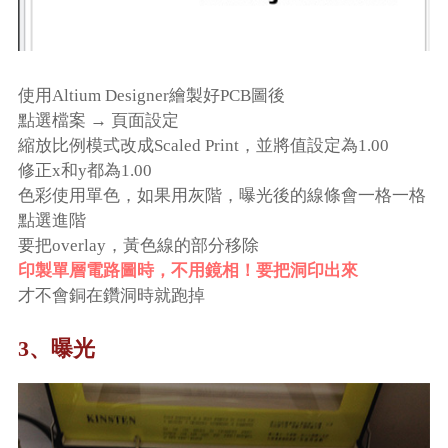
使用Altium Designer繪製好PCB圖後
點選檔案 → 頁面設定
縮放比例模式改成Scaled Print，並將值設定為1.00
修正x和y都為1.00
色彩使用單色，如果用灰階，曝光後的線條會一格一格
點選進階
要把overlay，黃色線的部分移除
印製單層電路圖時，不用鏡相！要把洞印出來
才不會銅在鑽洞時就跑掉
3、曝光