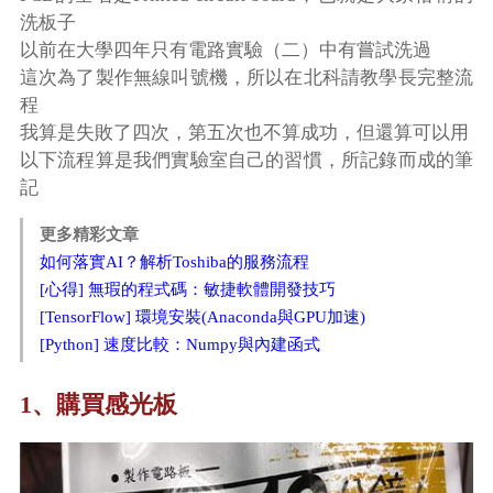
洗板子
以前在大學四年只有電路實驗（二）中有嘗試洗過
這次為了製作無線叫號機，所以在北科請教學長完整流
程
我算是失敗了四次，第五次也不算成功，但還算可以用
以下流程算是我們實驗室自己的習慣，所記錄而成的筆
記
更多精彩文章
如何落實AI？解析Toshiba的服務流程
[心得] 無瑕的程式碼：敏捷軟體開發技巧
[TensorFlow] 環境安裝(Anaconda與GPU加速)
[Python] 速度比較：Numpy與內建函式
1、購買感光板