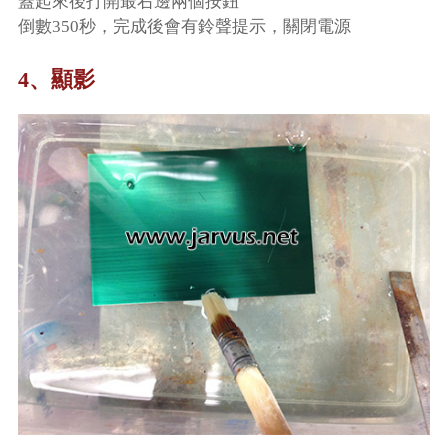
蓋起來後打開最右邊兩個按鈕
倒數350秒，完成後會有鈴聲提示，關閉電源
4、顯影