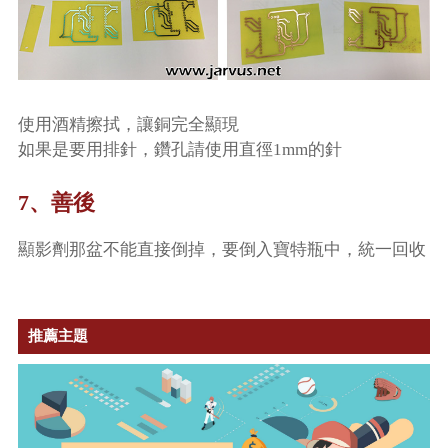
使用酒精擦拭，讓銅完全顯現
如果是要用排針，鑽孔請使用直徑1mm的針
7、善後
顯影劑那盆不能直接倒掉，要倒入寶特瓶中，統一回收
推薦主題