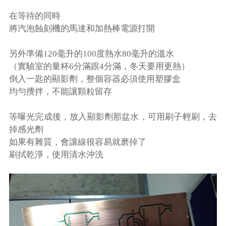
在等待的同時
將汽泡蝕刻機的馬達和加熱棒電源打開
另外準備120毫升的100度熱水80毫升的溫水
（實驗室的量杯6分滿跟4分滿，冬天要用更熱）
倒入一匙的顯影劑，整個容器必須使用塑膠盒
均勻攪拌，不能讓顆粒留存
等曝光完成後，放入顯影劑那盆水，可用刷子輕刷，去
掉感光劑
如果有雜質，會讓線很容易就磨掉了
刷拭乾淨，使用清水沖洗