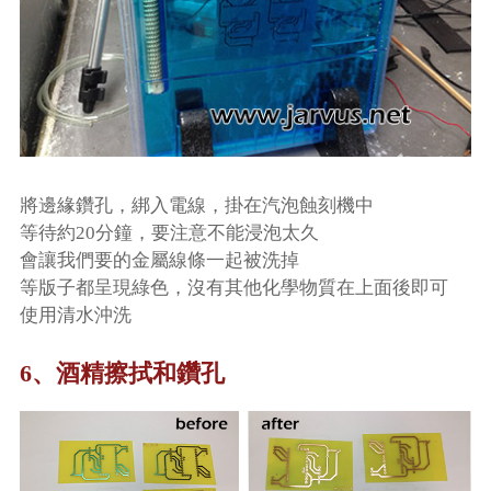
將邊緣鑽孔，綁入電線，掛在汽泡蝕刻機中
等待約20分鐘，要注意不能浸泡太久
會讓我們要的金屬線條一起被洗掉
等版子都呈現綠色，沒有其他化學物質在上面後即可
使用清水沖洗
6、酒精擦拭和鑽孔