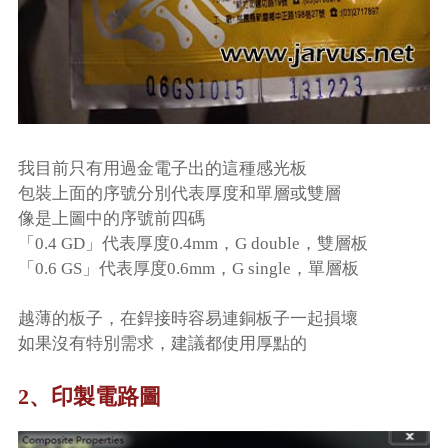
我目前只有用過金電子出的這種感光板
包裝上面的序號分別代表厚度和單層或雙層
像是上圖中的序號前四碼
「0.4 GD」代表厚度0.4mm，G double，雙層板
「0.6 GS」代表厚度0.6mm，G single，單層板
越薄的板子，在銲接時容易連銅板子一起損壞
如果沒有特別需求，建議都使用厚點的
2、印製電路圖