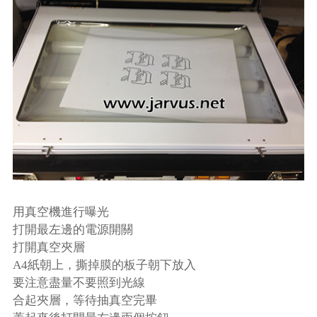
用真空機進行曝光
打開最左邊的電源開關
打開真空夾層
A4紙朝上，撕掉膜的板子朝下放入
要注意盡量不要照到光線
合起夾層，等待抽真空完畢